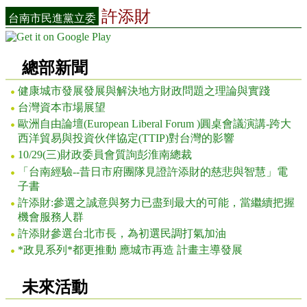
許添財
台南市民進黨立委
總部新聞
健康城市發展發展與解決地方財政問題之理論與實踐
台灣資本市場展望
歐洲自由論壇(European Liberal Forum )圓桌會議演講-跨大
西洋貿易與投資伙伴協定(TTIP)對台灣的影響
10/29(三)財政委員會質詢彭淮南總裁
「台南經驗--昔日市府團隊見證許添財的慈悲與智慧」電
子書
許添財:參選之誠意與努力已盡到最大的可能，當繼續把握
機會服務人群
許添財參選台北市長，為初選民調打氣加油
*政見系列*都更推動 應城市再造 計畫主導發展
未來活動