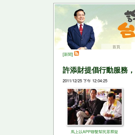
首頁
[
新聞
]
許添財提倡行動服務，
2011/12/25 下午 12:04:25
馬上以APP聯繫幫民眾釋疑