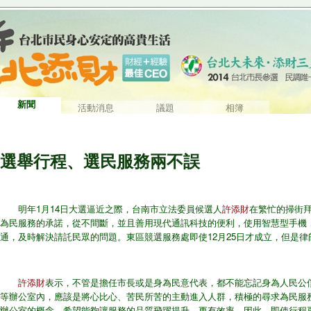
新聞
活動消息
議題
相簿
選舉行程、選民服務兩不誤
明年1月14日大選逼近之際，台南市立法委員候選人
許添財
在​繁忙的掃街
為民服務的承​諾，從不間斷，並且善用現代通訊科技的便利，使用智慧型手機，
通，及時解決請託民眾的問題​。東區競選服務處即使12月25日才成立，但是律
許添財
表示，不管是擔任市長或是身為民意代表，都不能忘記身​為人民公
等辦公室內，應​該是將心比心、苦民所苦的主動進入人群，積極的尋求為民服
辦公室的概念，希望能夠讓服務​的品質飛躍提升，更有效率，因此，即使行程