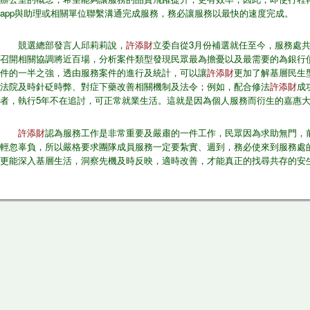
app與助理或相關單位聯繫溝通完成服務，務​必讓服務以最快的速度完成。
競選總部發言人邱莉莉說，
許添財
立委自從3月份補選就任至今​，服務處共
召開相關協​調將近百場，分析案件類型發現民眾最為擔憂以及最需要的為銀行
件的一半之強，透由服務案​件的進行及統計，可以讓
許添財
更加了解基層民生
法院及時針砭時弊、對症下藥改善相關機制​及法令；例如，配合修法
許添財
成
者，執行5年不在追討，可正常就業生活。這就是因為個​人服務而衍生的嘉惠
許添財
認為服務工作是非常重要及嚴肅的一件工作，民眾因為求​助無門，
輕忽辜負，所以​嚴格要求團隊成員服務一定要紮實、週到，務必使來到服務處的
更能深入基層生活，洞察先機及​時反映，適時改善，才能真正的找尋共存的安