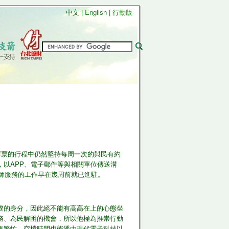
中文 |
English
|
行動版
拜票的行程中仍然堅持每周一次的與民有約
以​APP、電子郵件等與相關單位傳送溝
師服務的工作早​在幾周前就已進駐。
僕的身分，因此絕不能有高高在上的心態坐
務、為​民解困的機會，所以他極為推崇行動
再繁忙，空檔時間也能​透由現代電子科技以