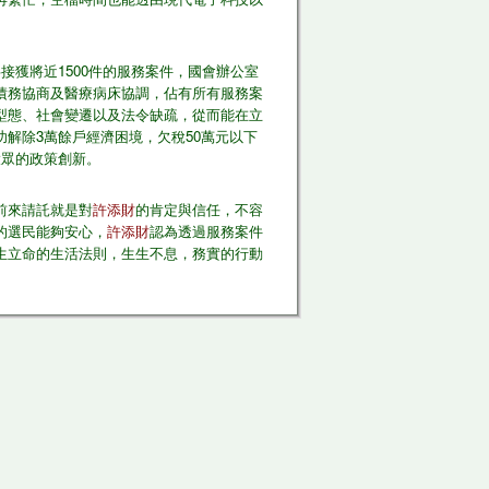
接獲將近1500件的服務案件，國會辦公室
債​務協商及醫療病床協調，佔有所有服務案
型態、社會變遷以​及法令缺疏，從而能在立
功解除3萬餘戶經濟困境，欠稅5​0萬元以下
大眾的政策創新。
前來請託就是對
許添財
的肯定與信任，不容
選民​能夠安心，
許添財
認為透過服務案件
生立命的生活法則，生​生不息，務實的行動