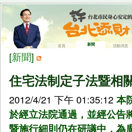
新聞
首頁
活動消息
[
新聞
]
住宅法制定子法暨相
2012/4/21 下午 01:35:12
本
於經立法院通過，並經公告將
暨施行細則仍在研議中，為