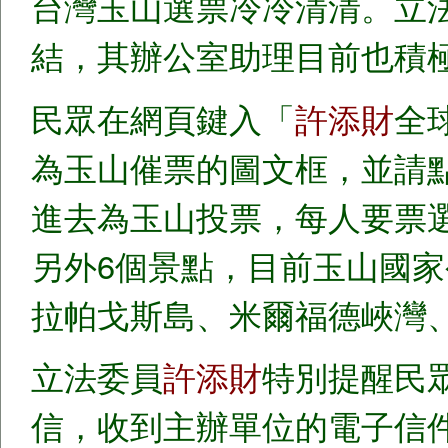
台灣玉山選票冷冷清清。立
結，其辦公室助理目前也積
民眾在網頁鍵入「
許添財
全
為玉山催票的圖文框，並請點
進去為玉山投票，每人要票
另外6個景點，目前玉山國
拉帕戈斯島、米爾福德峽灣、
立法委員
許添財
特別提醒民
信，收到主辦單位的電子信