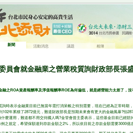
新聞
活動消息
議題
相簿
8財政委員會就金融業之營業稅質詢財政部長
金融之ROA資產報酬率及淨值報酬率ROE為何偏低，就是經營能力太差了，
詢時表示金融業目前已無當年需打消呆帳之特別需要，現在已經為正常時期，金融
到102年累積了2872億元，難道財政部長是預期未來會有更大的金融風暴?怕2
裡?做什麼運用，難道都不用交待國人嗎?金管會曾主委表示，這些基金目前已經賠
保條例之規定，希望保額達到存款金額之2%，所以依目前之存款金額需要3000億