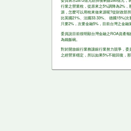
委員表示2872億元賠掉後剩餘280億元
行業之營業稅，從原來之5%調降為2%，
源，怎麼可以用稅來做來源呢?從財政部
比英國21%、法國33.33%、 德國15%
只要2%，次要金融5%，目前台灣之金融
委員說目前很明顯台灣金融之ROA資產
為鐵飯碗。
對於開放銀行業務讓銀行業努力競爭，委
之經營算穩定，所以如果5%不能回復，