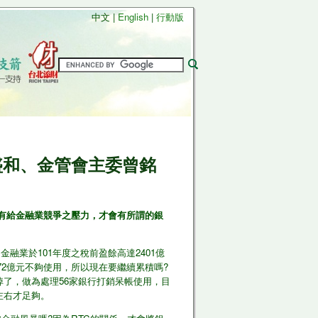
中文 |
English
|
行動版
張盛和、金管會主委曾銘
沒有給金融業競爭之壓力，才會有所謂的銀
業於101年度之稅前盈餘高達2401億
872億元不夠使用，所以現在要繼續累積嗎?
掉了，做為處理56家銀行打銷呆帳使用，目
左右才足夠。