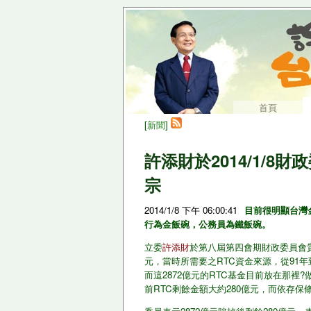
首頁
[
新聞
]
許添財於2014/1/
宗
2014/1/8 下午 06:00:41
目前很明顯台灣
行為金飯碗，公務員為鐵飯碗。
立委
許添財
於第八屆第四會期財政委員會質
元，當時所需要之RTC資金來源，從91年
而這2872億元的RTC基金目前放在那
前RTC剩餘金額大約280億元，而依存