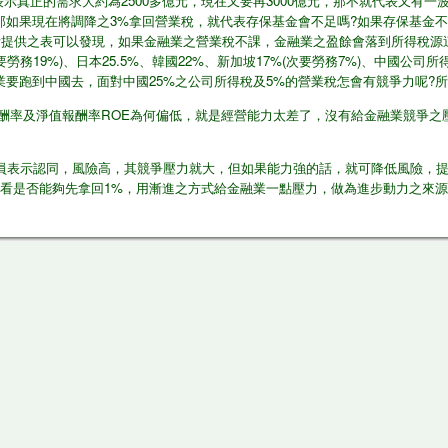
，表示真正的需求大約為2500多億元，現在又要再3000億元，那不就代表又有一
那如果現在將調降之3%拿回營業稅，就代表存保基金會不足嗎?如果存保基金
所提供之表可以發現，如果金融業之營業稅不課，金融業之盈餘會落到所得稅源這
(次要勞務19%)、日本25.5%、韓國22%、新加坡17%(次要勞務7%)、中國公
業要跑到中國去，面對中國25%之公司所得稅及5%的營業稅怎會有競爭力呢?
報酬率及淨值報酬率ROE為何偏低，就是經營能力太差了，沒有給金融業競爭之
員表示認同，風險高，其競爭壓力就大，但如果能力強的話，就可降低風險，
那看是否能夠先拿回1%，用漸進之方式給金融業一點壓力，做為進步動力之來源