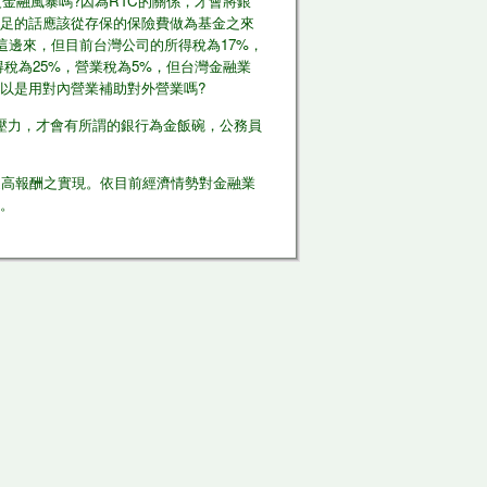
波金融風暴嗎?因為RTC的關係，才會將銀
不足的話應該從存保的保險費做為基金之來
邊來，但目前台灣公司的所得稅為17%，
司所得稅為25%，營業稅為5%，但台灣金融業
所以是用對內營業補助對外營業嗎?
壓力，才會有所謂的銀行為金飯碗，公務員
提高報酬之實現。依目前經濟情勢對金融業
。