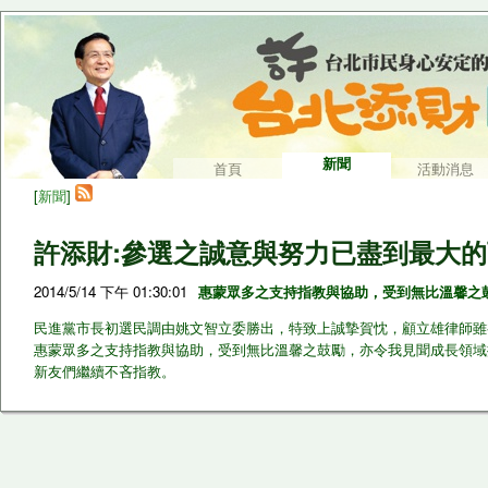
新聞
首頁
活動消息
[
新聞
]
許添財:參選之誠意與努力已盡到最大
2014/5/14 下午 01:30:01
惠蒙眾多之支持指教與協助，受到無比溫馨之
民進黨市長初選民調由姚文智立委勝出，特致上誠摯賀忱，顧立雄律師雖
惠蒙眾多之支持指教與協助，受到無比溫馨之鼓勵，亦令我見聞成長領域
新友們繼續不吝指教。